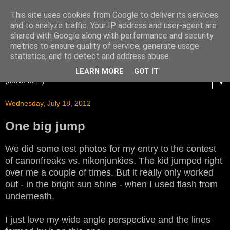
This site uses cookies from Google to deliver its services
and to analyze traffic. Your IP address and user-agent are
shared with Google along with performance and security
metrics to ensure quality of service, generate usage
statistics, and to detect and address abuse.
LEARN MORE
GOT IT
▼
Wednesday, July 18, 2012
One big jump
We did some test photos for my entry to the contest
of canonfreaks vs. nikonjunkies. The kid jumped right
over me a couple of times. But it really only worked
out - in the bright sun shine - when I used flash from
underneath.
I just love my wide angle perspective and the lines