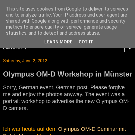
This site uses cookies from Google to deliver its services
and to analyze traffic. Your IP address and user-agent are
shared with Google along with performance and security
metrics to ensure quality of service, generate usage
statistics, and to detect and address abuse.
LEARN MORE
GOT IT
▼
Saturday, June 2, 2012
Olympus OM-D Workshop in Münster
Sorry, German event, German post. Please forgive
me and enjoy the photos anyway. The event was a
portrait workshop to advertise the new Olympus OM-
D camera.
Ich war heute auf dem
Olympus OM-D Seminar mit