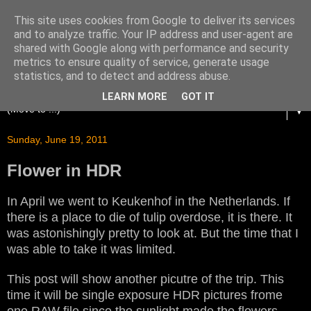
This site uses cookies from Google to deliver its services
and to analyze traffic. Your IP address and user-agent are
shared with Google along with performance and security
metrics to ensure quality of service, generate usage
statistics, and to detect and address abuse.
LEARN MORE
GOT IT
▼
Sunday, June 19, 2011
Flower in HDR
In April we went to Keukenhof in the Netherlands. If
there is a place to die of tulip overdose, it is there. It
was astonishingly pretty to look at. But the time that I
was able to take it was limited.
This post will show another picutre of the trip. This
time it will be single exposure HDR pictures frome
one RAW file since the sunlight made the flowers