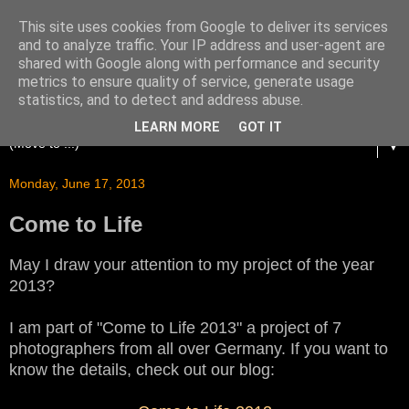
This site uses cookies from Google to deliver its services
and to analyze traffic. Your IP address and user-agent are
shared with Google along with performance and security
metrics to ensure quality of service, generate usage
statistics, and to detect and address abuse.
LEARN MORE
GOT IT
▼
Monday, June 17, 2013
Come to Life
May I draw your attention to my project of the year
2013?
I am part of "Come to Life 2013" a project of 7
photographers from all over Germany. If you want to
know the details, check out our blog: