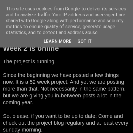
This site uses cookies from Google to deliver its services
and to analyze traffic. Your IP address and user-agent are
shared with Google along with performance and security
▼
metrics to ensure quality of service, generate usage
statistics, and to detect and address abuse.
Sunday, January 13, 2013
LEARN MORE
GOT IT
Week 2 is online
The project is running.
Since the beginning we have posted a few things
now. It is a 52 week project. And yet we are posting
more than that. Not necessarily in the same pattern,
but we are giving you in-between posts a lot in the
coming year.
So, please, if you want to be up to date: Come and
check out the project blog regulary and at least every
sunday morning.